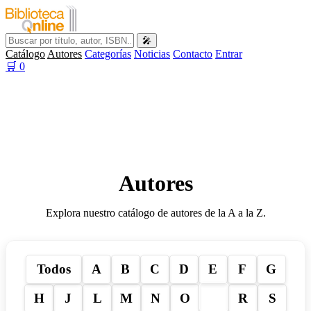
🎤
Catálogo
Autores
Categorías
Noticias
Contacto
Entrar
🛒
0
Autores
Explora nuestro catálogo de autores de la A a la Z.
Todos
A
B
C
D
E
F
G
P
H
J
L
M
N
O
R
S