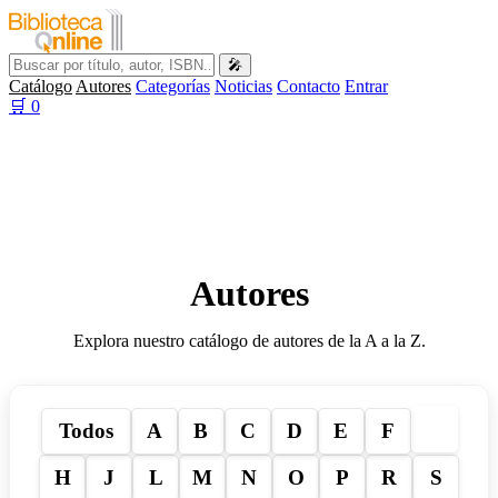
🎤
Catálogo
Autores
Categorías
Noticias
Contacto
Entrar
🛒
0
Autores
Explora nuestro catálogo de autores de la A a la Z.
G
Todos
A
B
C
D
E
F
H
J
L
M
N
O
P
R
S