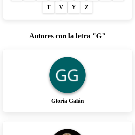
T
V
Y
Z
Autores con la letra "G"
Gloria Galán