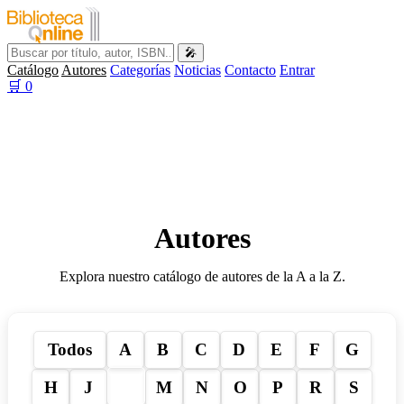
🎤
Catálogo
Autores
Categorías
Noticias
Contacto
Entrar
🛒
0
Autores
Explora nuestro catálogo de autores de la A a la Z.
Todos
A
B
C
D
E
F
G
L
H
J
M
N
O
P
R
S