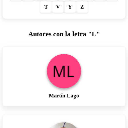
T
V
Y
Z
Autores con la letra "L"
Martín Lago